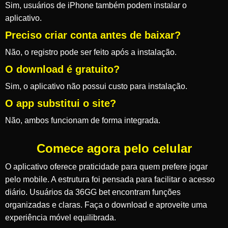
Sim, usuários de iPhone também podem instalar o
aplicativo.
Preciso criar conta antes de baixar?
Não, o registro pode ser feito após a instalação.
O download é gratuito?
Sim, o aplicativo não possui custo para instalação.
O app substitui o site?
Não, ambos funcionam de forma integrada.
Comece agora pelo celular
O aplicativo oferece praticidade para quem prefere jogar
pelo mobile. A estrutura foi pensada para facilitar o acesso
diário. Usuários da 36GG bet encontram funções
organizadas e claras. Faça o download e aproveite uma
experiência móvel equilibrada.