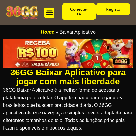
Conecte-
Registo
se
Home
»
Baixar Aplicativo
36GG Baixar Aplicativo para
jogar com mais liberdade
36GG Baixar Aplicativo é a melhor forma de acessar a
plataforma pelo celular. O app foi criado para jogadores
brasileiros que buscam praticidade diária. O 36GG
aplicativo oferece navegação simples, leve e adaptada para
diferentes tamanhos de tela. Todas as funções principais
ficam disponíveis em poucos toques.